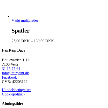
Vælg muligheder
Spatler
25,00
DKK
–
139,00
DKK
FairPaint ApS
Boulevarden 11H
7100 Vejle
31 15 77 61
info@fairpaint.dk
Facebook
CVR: 42203122
Handelsbetingelser
Cookiepolitik »
Åbningstider