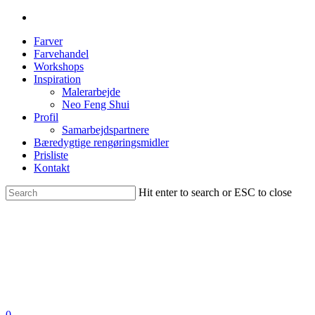
Farver
Farvehandel
Workshops
Inspiration
Malerarbejde
Neo Feng Shui
Profil
Samarbejdspartnere
Bæredygtige rengøringsmidler
Prisliste
Kontakt
Hit enter to search or ESC to close
0