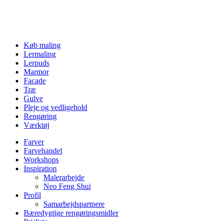
Køb maling
Lermaling
Lerpuds
Marmor
Facade
Træ
Gulve
Pleje og vedligehold
Rengøring
Værktøj
Farver
Farvehandel
Workshops
Inspiration
Malerarbejde
Neo Feng Shui
Profil
Samarbejdspartnere
Bæredygtige rengøringsmidler