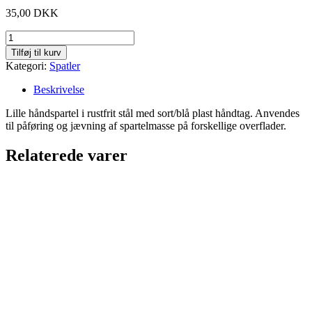
35,00
DKK
Rustfri
spartel
Tilføj til kurv
40
Kategori:
Spatler
mm
antal
Beskrivelse
Lille håndspartel i rustfrit stål med sort/blå plast håndtag. Anvendes
til påføring og jævning af spartelmasse på forskellige overflader.
Relaterede varer