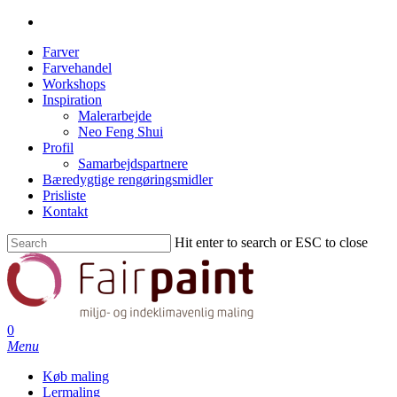
Farver
Farvehandel
Workshops
Inspiration
Malerarbejde
Neo Feng Shui
Profil
Samarbejdspartnere
Bæredygtige rengøringsmidler
Prisliste
Kontakt
Hit enter to search or ESC to close
0
Menu
Køb maling
Lermaling