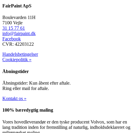
FairPaint ApS
Boulevarden 11H
7100 Vejle
31 15 77 61
info@fairpaint.dk
Facebook
CVR: 42203122
Handelsbetingelser
Cookiepolitik »
Åbningstider
Åbningstider: Kun åbent efter aftale.
Ring eller mail for aftale.
Kontakt os »
100% bæredygtig maling
Vores hovedleverandør er den tyske producent Volvox, som har en
lang tradition inden for fremstilling af naturlig, indholdsdeklareret og
miljømærket maling.