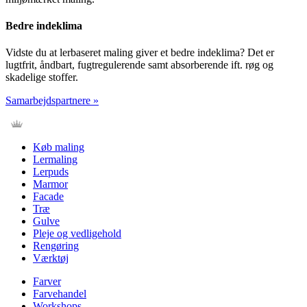
Bedre indeklima
Vidste du at lerbaseret maling giver et bedre indeklima? Det er
lugtfrit, åndbart, fugtregulerende samt absorberende ift. røg og
skadelige stoffer.
Samarbejdspartnere »
Køb maling
Lermaling
Lerpuds
Marmor
Facade
Træ
Gulve
Pleje og vedligehold
Rengøring
Værktøj
Farver
Farvehandel
Workshops