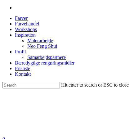
Farver
Farvehandel
Workshops
Inspiration
Malerarbejde
Neo Feng Shui
Profil
Samarbejdspartnere
Bæredygtige rengøringsmidler
Prisliste
Kontakt
Hit enter to search or ESC to close
0