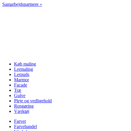
Samarbejdspartnere »
Køb maling
Lermaling
Lerpuds
Marmor
Facade
Træ
Gulve
Pleje og vedligehold
Rengøring
Værktøj
Farver
Farvehandel