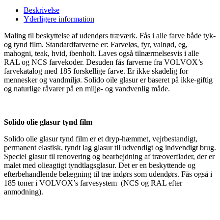
Beskrivelse
Yderligere information
Maling til beskyttelse af udendørs træværk. Fås i alle farve både tyk-
og tynd film. Standardfarverne er: Farveløs, fyr, valnød, eg,
mahogni, teak, hvid, ibenholt. Laves også tilnærmelsesvis i alle
RAL og NCS farvekoder. Desuden fås farverne fra VOLVOX’s
farvekatalog med 185 forskellige farve. Er ikke skadelig for
mennesker og vandmiljø. Solido oile glasur er baseret på ikke-giftig
og naturlige råvarer på en miljø- og vandvenlig måde.
Solido olie glasur tynd film
Solido olie glasur tynd film er et dryp-hæmmet, vejrbestandigt,
permanent elastisk, tyndt lag glasur til udvendigt og indvendigt brug.
Speciel glasur til renovering og bearbejdning af træoverflader, der er
malet med olieagtigt tyndtlagsglasur. Det er en beskyttende og
efterbehandlende belægning til træ indørs som udendørs. Fås også i
185 toner i VOLVOX’s farvesystem (NCS og RAL efter
anmodning).