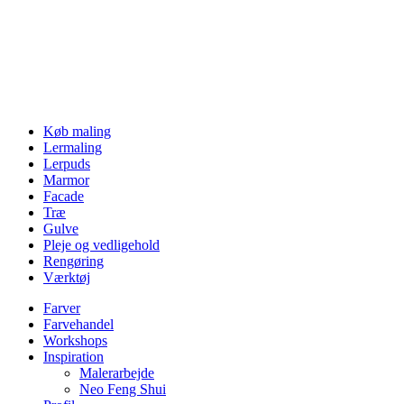
Køb maling
Lermaling
Lerpuds
Marmor
Facade
Træ
Gulve
Pleje og vedligehold
Rengøring
Værktøj
Farver
Farvehandel
Workshops
Inspiration
Malerarbejde
Neo Feng Shui