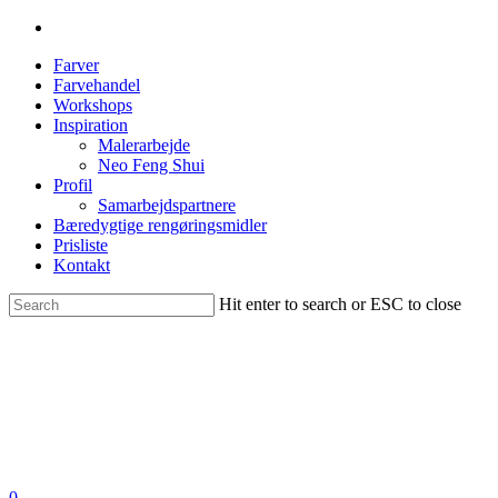
Farver
Farvehandel
Workshops
Inspiration
Malerarbejde
Neo Feng Shui
Profil
Samarbejdspartnere
Bæredygtige rengøringsmidler
Prisliste
Kontakt
Hit enter to search or ESC to close
0