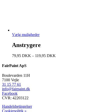
Vælg muligheder
Anstrygere
79,95
DKK
–
119,95
DKK
FairPaint ApS
Boulevarden 11H
7100 Vejle
31 15 77 61
info@fairpaint.dk
Facebook
CVR: 42203122
Handelsbetingelser
Cookiepolitik »