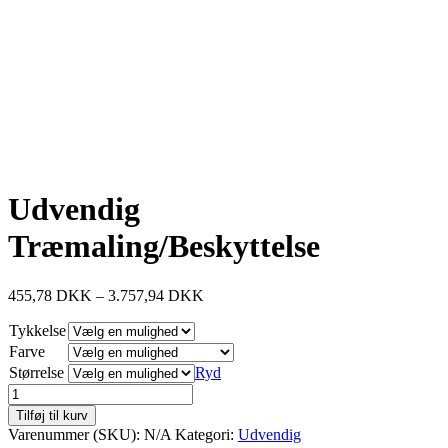
Udvendig
Træmaling/Beskyttelse
455,78
DKK
–
3.757,94
DKK
Tykkelse
Farve
Størrelse
Ryd
Udvendig
Træmaling/Beskyttelse
Tilføj til kurv
antal
Varenummer (SKU):
N/A
Kategori:
Udvendig