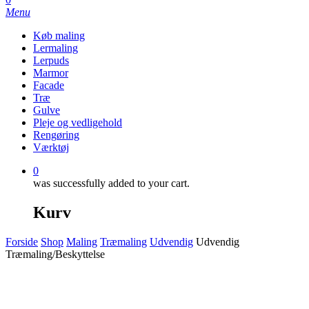
Menu
Køb maling
Lermaling
Lerpuds
Marmor
Facade
Træ
Gulve
Pleje og vedligehold
Rengøring
Værktøj
0
was successfully added to your cart.
Kurv
Forside
Shop
Maling
Træmaling
Udvendig
Udvendig
Træmaling/Beskyttelse