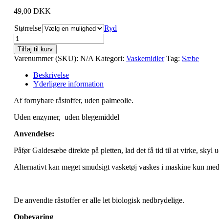
49,00
DKK
Størrelse
Ryd
Galdesæbe
antal
Tilføj til kurv
Varenummer (SKU):
N/A
Kategori:
Vaskemidler
Tag:
Sæbe
Beskrivelse
Yderligere information
Af fornybare råstoffer, uden palmeolie.
Uden enzymer, uden blegemiddel
Anvendelse:
Påfør Galdesæbe direkte på pletten, lad det få tid til at virke, sky
Alternativt kan meget smudsigt vasketøj vaskes i maskine kun me
De anvendte råstoffer er alle let biologisk nedbrydelige.
Opbevaring