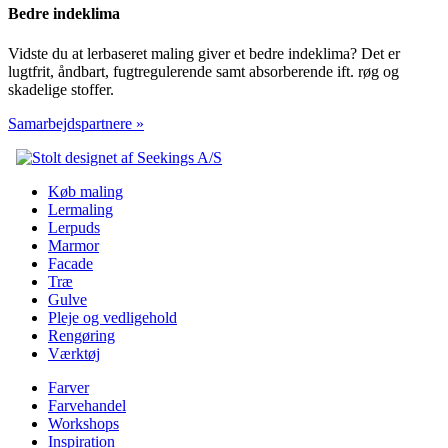
Bedre indeklima
Vidste du at lerbaseret maling giver et bedre indeklima? Det er
lugtfrit, åndbart, fugtregulerende samt absorberende ift. røg og
skadelige stoffer.
Samarbejdspartnere »
Køb maling
Lermaling
Lerpuds
Marmor
Facade
Træ
Gulve
Pleje og vedligehold
Rengøring
Værktøj
Farver
Farvehandel
Workshops
Inspiration