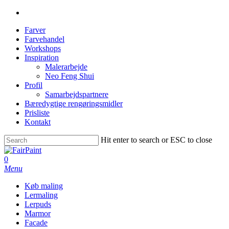
Farver
Farvehandel
Workshops
Inspiration
Malerarbejde
Neo Feng Shui
Profil
Samarbejdspartnere
Bæredygtige rengøringsmidler
Prisliste
Kontakt
Hit enter to search or ESC to close
0
Menu
Køb maling
Lermaling
Lerpuds
Marmor
Facade