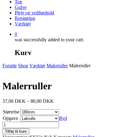
Træ
Gulve
Pleje og vedligehold
Rengøring
Værktøj
0
was successfully added to your cart.
Kurv
Forside
Shop
Værktøj
Malerruller
Malerruller
Malerruller
37,00
DKK
–
80,00
DKK
Størrelse
Opgave
Ryd
Malerruller
antal
Tilføj til kurv